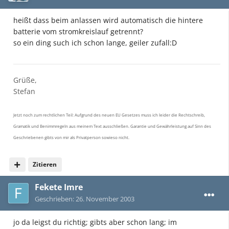
heißt dass beim anlassen wird automatisch die hintere
batterie vom stromkreislauf getrennt?
so ein ding such ich schon lange, geiler zufall:D
Grüße,
Stefan
Jetzt noch zum rechtlichen Teil: Aufgrund des neuen EU Gesetzes muss ich leider die Rechtschreib,
Gramatik und Benimmregeln aus meinem Text ausschließen. Garantie und Gewährleistung auf Sinn des
Geschriebenen gibts von mir als Privatperson sowieso nicht.
Zitieren
Fekete Imre
Geschrieben:
26. November 2003
jo da leigst du richtig; gibts aber schon lang; im