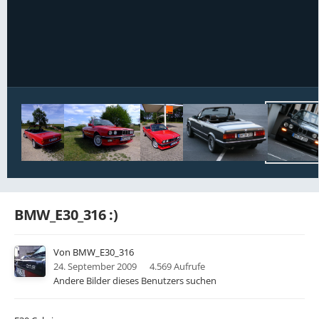
Bildwerkzeuge
BMW_E30_316 :)
Von
BMW_E30_316
24. September 2009
4.569 Aufrufe
Andere Bilder dieses Benutzers suchen