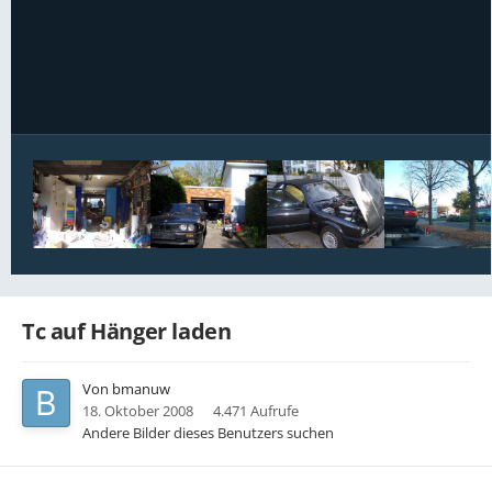
Bildwerkzeuge
Tc auf Hänger laden
Von
bmanuw
18. Oktober 2008
4.471 Aufrufe
Andere Bilder dieses Benutzers suchen