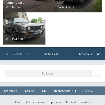
leoner's 335CI
Von
leoner
Von
DirkE30
Von
DirkE30
VORHERIGE
Seite 1 von 13
NÄCHSTE
Follower
0
Startseite
Galerie
E30
Nachfacelift (NFL)
Cabrio
Datenschutzerklärung
Impressum
Kontakt
Cookies