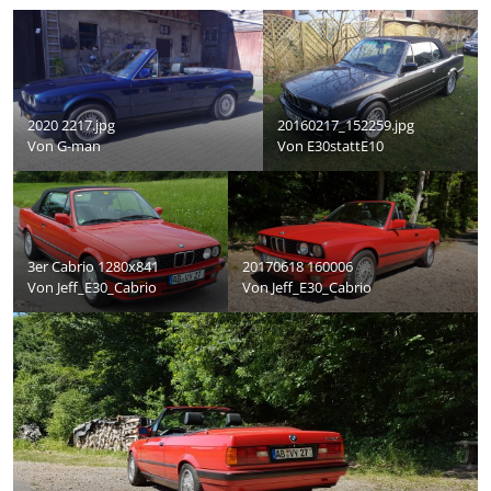
2020 2217.jpg
20160217_152259.jpg
Von
G-man
Von
E30stattE10
3er Cabrio 1280x841
20170618 160006
Von
Jeff_E30_Cabrio
Von
Jeff_E30_Cabrio