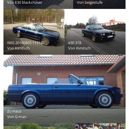
Von
E30 blackcruiser
Von
beigestufe
IMG 20160403 113130
e30 318
Von
Kimitsch
Von
Kimitsch
Zu Haus
Von
G-man