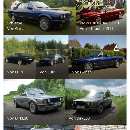
Schlarpe
BMW E30 CABRIO 325 i
Von
G-man
Von
schrauber1511
Von
Euli1
Von
Euli1
Von
G-man
Von
DirkE30
Von
DirkE30