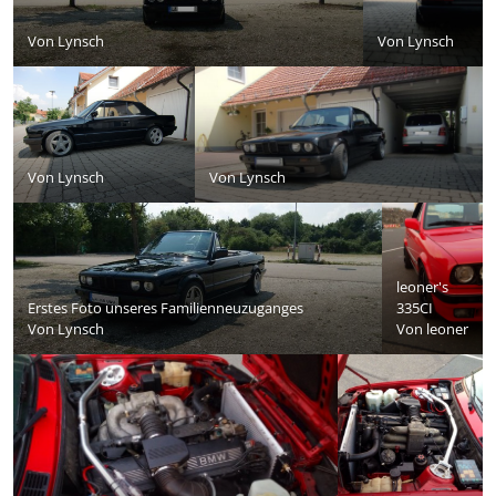
Von
Lynsch
Von
Lynsch
Von
Lynsch
Von
Lynsch
leoner's
Erstes Foto unseres Familienneuzuganges
335CI
Von
Lynsch
Von
leoner