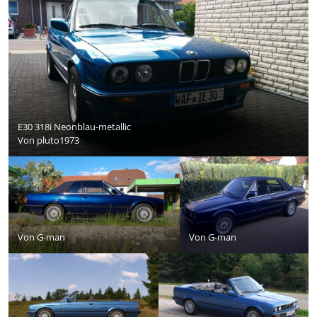
E30 318i Neonblau-metallic
Von
pluto1973
Von
G-man
Von
G-man