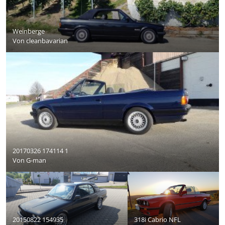
Weinberge
Von
cleanbavarian
20170326 174114 1
Von
G-man
20150822 154935
318i Cabrio NFL