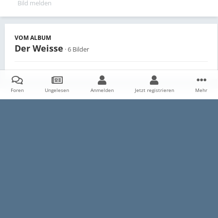
Bild melden
VOM ALBUM
Der Weisse
· 6 Bilder
Foren
Ungelesen
Anmelden
Jetzt registrieren
Mehr
Teilen
Follower
0
Startseite
Galerie
Persönliche Alben
Der Weisse
DSCN09
Datenschutzerklärung
Impressum
Kontakt
Cookies
E30-Talk.com