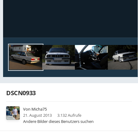
Bildwerkzeuge
DSCN0933
Von
Micha75
21. August 2013
3.132 Aufrufe
Andere Bilder dieses Benutzers suchen