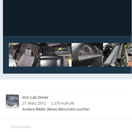
Bildwerkzeuge
Von
Cab Driver
27. März 2012
2.370 Aufrufe
Andere Bilder dieses Benutzers suchen
Bild melden