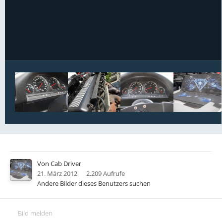
Bildwerkzeuge
Von
Cab Driver
21. März 2012
2.209 Aufrufe
Andere Bilder dieses Benutzers suchen
Bild melden