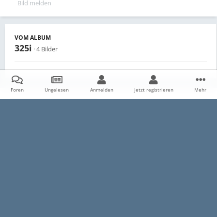
Bild melden
VOM ALBUM
325i
· 4 Bilder
Foren
Ungelesen
Anmelden
Jetzt registrieren
Mehr
Teilen
Follower
0
Startseite
Galerie
Persönliche Alben
325i
325i 004 (Custo
Datenschutzerklärung
Impressum
Kontakt
Cookies
E30-Talk.com