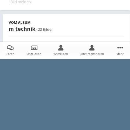
Bild melden
VOM ALBUM
m technik
· 22 Bilder
Foren
Ungelesen
Anmelden
Jetzt registrieren
Mehr
Teilen
Follower
0
Startseite
Galerie
Persönliche Alben
m technik
IMG 0547
Datenschutzerklärung
Impressum
Kontakt
Cookies
E30-Talk.com