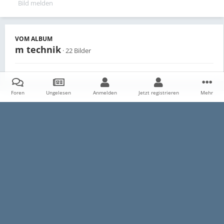
Bild melden
VOM ALBUM
m technik
· 22 Bilder
Foren
Ungelesen
Anmelden
Jetzt registrieren
Mehr
Teilen
Follower
0
Startseite
Galerie
Persönliche Alben
m technik
P4020144
Datenschutzerklärung
Impressum
Kontakt
Cookies
E30-Talk.com