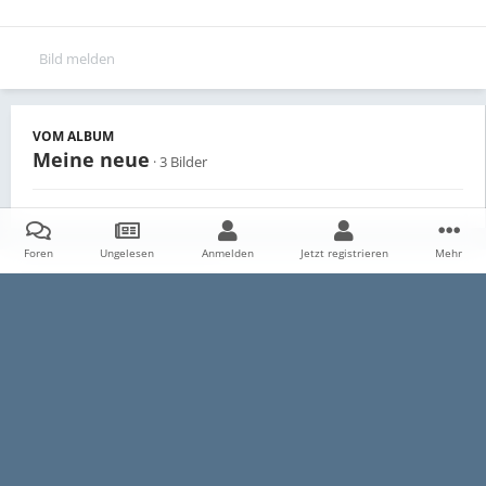
Bild melden
VOM ALBUM
Meine neue
· 3 Bilder
Foren
Ungelesen
Anmelden
Jetzt registrieren
Mehr
Teilen
Follower
0
Startseite
Galerie
Persönliche Alben
Meine neue
Sie hat
Datenschutzerklärung
Impressum
Kontakt
Cookies
E30-Talk.com