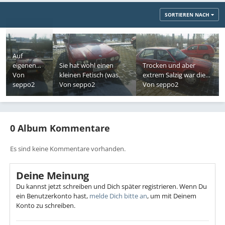
SORTIEREN NACH
Auf
eigenen
Sie hat wohl einen
Trocken und aber
Räderchen
Von
kleinen Fetisch (was
extrem Salzig war die
hab ich sie
seppo2
den Latexrennstreifen
Von
seppo2
Überführung. Ich hoffe
Von
seppo2
abgeholt
auf ihrer Haube erklärt)
sie verzeiht mir das.
0 Album Kommentare
Es sind keine Kommentare vorhanden.
Deine Meinung
Du kannst jetzt schreiben und Dich später registrieren. Wenn Du
ein Benutzerkonto hast,
melde Dich bitte an
, um mit Deinem
Konto zu schreiben.