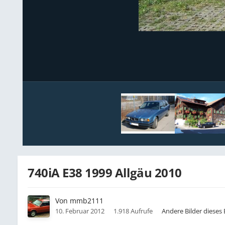
740iA E38 1999 Allgäu 2010
Von
mmb2111
10. Februar 2012
1.918 Aufrufe
Andere Bilder dieses