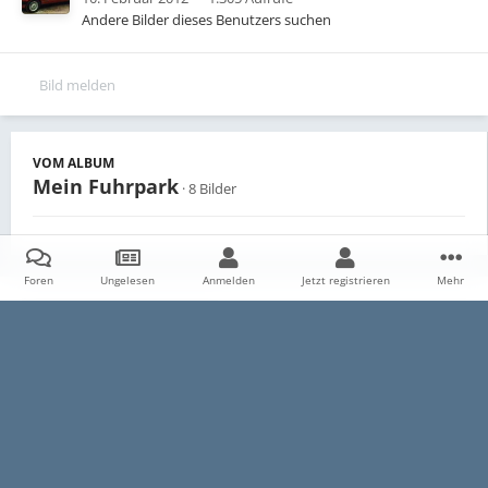
Andere Bilder dieses Benutzers suchen
Bild melden
VOM ALBUM
Mein Fuhrpark
· 8 Bilder
Foren
Ungelesen
Anmelden
Jetzt registrieren
Mehr
Teilen
Follower
0
Startseite
Galerie
Persönliche Alben
Mein Fuhrpark
316i
Datenschutzerklärung
Impressum
Kontakt
Cookies
E30-Talk.com