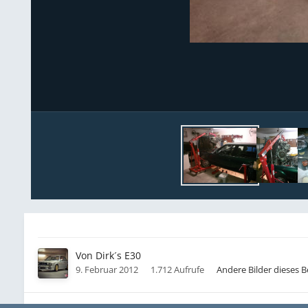
Von
Dirk´s E30
9. Februar 2012
1.712 Aufrufe
Andere Bilder dieses 