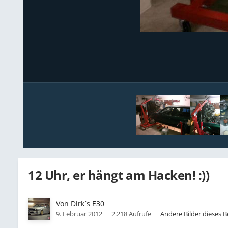
12 Uhr, er hängt am Hacken! :))
Von
Dirk´s E30
9. Februar 2012
2.218 Aufrufe
Andere Bilder dieses 