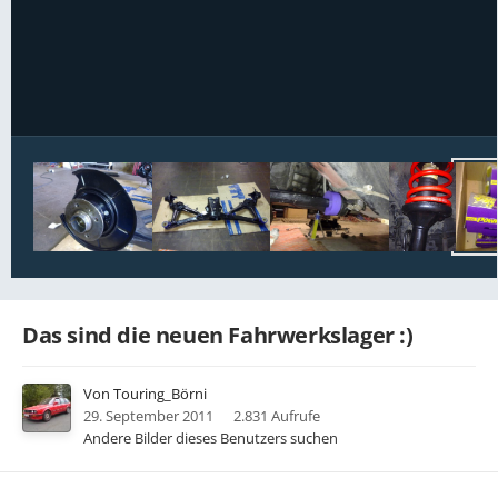
Bildwerkzeuge
Das sind die neuen Fahrwerkslager :)
Von
Touring_Börni
29. September 2011
2.831 Aufrufe
Andere Bilder dieses Benutzers suchen