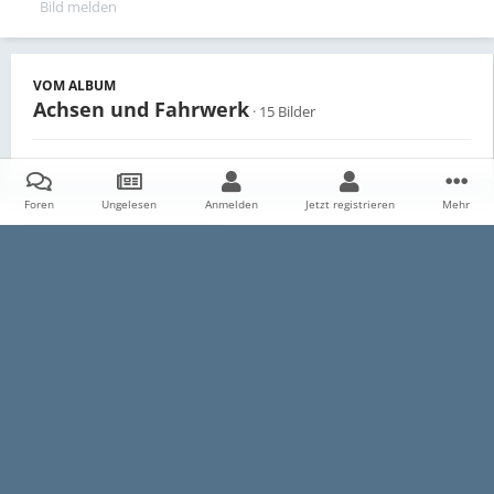
Bild melden
VOM ALBUM
Achsen und Fahrwerk
· 15 Bilder
Foren
Ungelesen
Anmelden
Jetzt registrieren
Mehr
Teilen
Follower
0
Startseite
Galerie
Persönliche Alben
Achsen und Fahrwerk
Datenschutzerklärung
Impressum
Kontakt
Cookies
E30-Talk.com