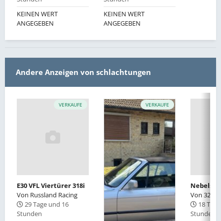
KEINEN WERT
KEINEN WERT
ANGEGEBEN
ANGEGEBEN
Andere Anzeigen von schlachtungen
VERKAUFE
VERKAUFE
E30 VFL Viertürer 318i
Von
Russland Racing
Von
325eE
29 Tage und 16
18 Tage
Stunden
Stunden