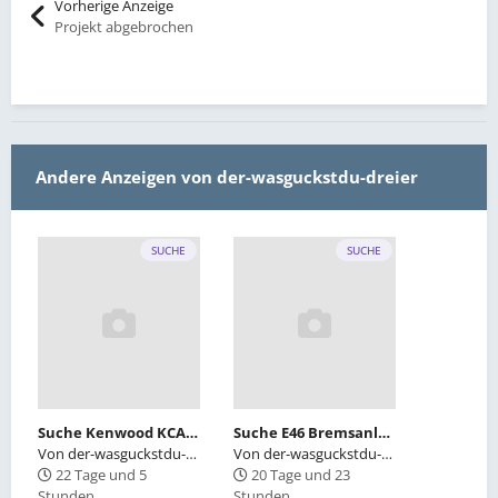
Vorherige Anzeige
Projekt abgebrochen
Andere Anzeigen von der-wasguckstdu-dreier
SUCHE
SUCHE
Suche Kenwood KCA-S210A Steuergerät für CD-Wechsler
Suche E46 Bremsanlage
Von
der-wasguckstdu-dreier
Von
der-wasguckstdu-dreier
22 Tage und 5
20 Tage und 23
Stunden
Stunden