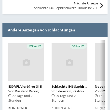
Nächste Anzeige
Schlachte E46 Saphirschwarz Limousine VFL
Andere Anzeigen von schlachtungen
VERKAUFE
VERKAUFE
E30 VFL Viertürer 318i
Schlachte E46 Saphirschwarz Limousine VFL
Von
Russland Racing
Von
der-wasguckstdu-dreier
Von
325eE
27 Tage und 2
25 Tage und 23
16 Tage
Stunden
Stunden
Stunden
KEINEN WERT
KEINEN WERT
KEINEN W