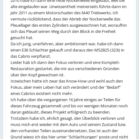
2010 habe ich dann eine neue Nockenwelle eingebaut, weil die
alte eingelaufen war. Unwissentheit meinerseits führte dann im
Jahr 2011 zu einem Motorschaden des M40 Triebwerks. Ich
vermute rückblickend, dass der Abrieb der Nockenwelle das
Pleuellager des ersten Zylinders ausgewaschnen hat, woraufhin
sich das Pleuel seinen Weg durch den Block in die Freiheit
gesucht hat.
Da ich jung, unerfahren, aber ambitioniert war, habe ich dann
einen E36 Schlachter gekauft und daraus den M52B25 (323i) in
das Cabrio verpflanzt.
Leider hab ich dann den Fokus verloren und eine Komplett-
Restauration gestartet, die mir aus verschiedenen Gründen
über den Kopf gewachsen ist.
Inzwischen hätte ich zwar das Know-How und wohl auch den
Fokus, aber mein Leben hat sich verändert und der "Bedarf"
eines Cabrios existiert nicht mehr.
Ich habe über die vergangenen 16 Jahre einiges an Teilen für
dieses Fahrzeug gesammelt und bis vor wenigen Monaten noch
daran geblaubt, dieses Projekt erfolgreich zu beenden.
Trotzdem habe ich, ehrlich gesagt, den Überblick verloren und
muss mich erst wieder mit dem Auto und seinem Zustand bzw.
den vorhanden Teilen auseinandersetzen. Das ist auch der
Grund wieso ich das hier unter "Schlachtungen" poste und nicht