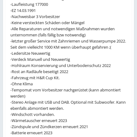
-Laufleistung 177000
-EZ 14.03.1991
-Nachweisbar 3 Vorbesitzer
-Keine versteckten Schäden oder Mängel
-Alle Reparaturen und notwendigen Maßnahmen wurden
unternommen (falls fällig bzw notwendig)
-letzter großer Service mit Zahnriemen und Wasserpumpe 2022.
Seit dem vielleicht 1000 KM wenn überhaupt gefahren ;(
-Ledersitze Neuwertig
-Verdeck Manuell und Neuwertig
-Hohlraum Konservierung und Unterbodenschutz 2022
-Rost an Radläufe beseitigt 2022
-Fahrzeug mit H&R Cup Kit.
-Ohne Klima
-Tempomat vom Vorbesitzer nachgerüstet (kann abmontiert
werden)
-Stereo Anlage mit USB und DAB. Optional mit Subwoofer. Kann
ebenfalls abmontiert werden.
-Windschott vorhanden.
-Wärmetauscher erneuert 2023
-Zündspule und Zündkerzen erneuert 2021
-Batterie erneuert 2023