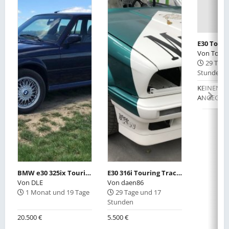
Von
Tom8
29 Tage
Stunden
KEINEN W
ANGEGEB
BMW e30 325ix Touring
E30 316i Touring Tracktoolprojekt abzugeben
Von
DLE
Von
daen86
1 Monat und 19 Tage
29 Tage und 17
Stunden
20.500 €
5.500 €