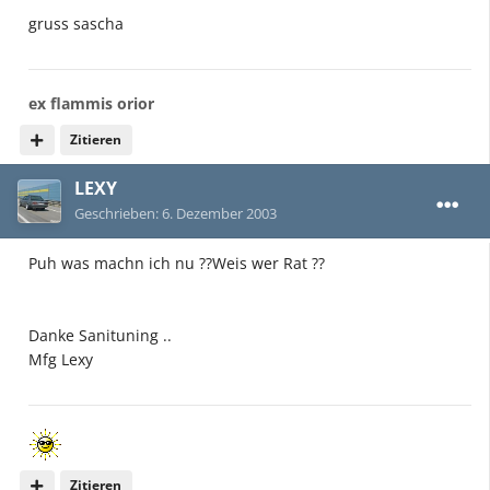
gruss sascha
ex flammis orior
Zitieren
LEXY
Geschrieben:
6. Dezember 2003
Puh was machn ich nu ??Weis wer Rat ??
Danke Sanituning ..
Mfg Lexy
Zitieren