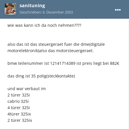
sanituning
Geschrieben:
6. Dezember 2003
wie was kann ich da noch nehmen????
also das ist das steuergeraet fuer die dme(digitale
motorelektronik)also das motorsteuergeraet.
bmw teilenummer ist 12141714389 ist preis liegt bei 882€
das ding ist 35 polig(steckkontakte)
und war verbaut im
2 türer 325i
cabrio 325i
4 türer 325i
4türer 325ix
2 türer 325ix