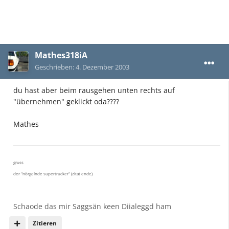
Mathes318iA
Geschrieben:
4. Dezember 2003
du hast aber beim rausgehen unten rechts auf
"übernehmen" geklickt oda????
Mathes
gruss
der "nörgelnde supertrucker" (zitat ende)
Schaode das mir Saggsän keen Diialeggd ham
Zitieren