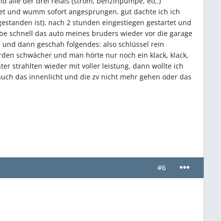
 alle der drei relais (strom, benzinpumpe, etc.)
tet und wumm sofort angesprungen. gut dachte ich ich
standen ist). nach 2 stunden eingestiegen gestartet und
be schnell das auto meines bruders wieder vor die garage
n und dann geschah folgendes: also schlüssel rein
urden schwächer und man hörte nur noch ein klack, klack,
r strahlten wieder mit voller leistung. dann wollte ich
 auch das innenlicht und die zv nicht mehr gehen oder das
#6