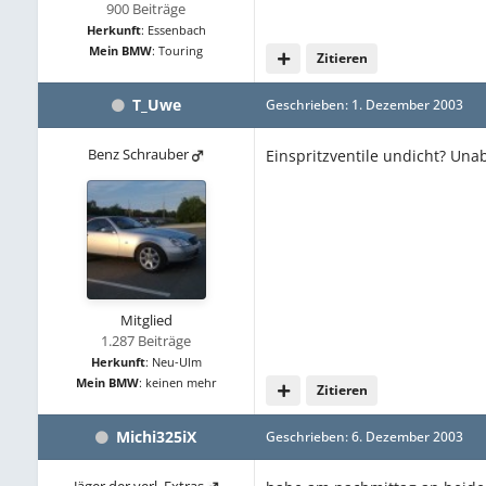
900 Beiträge
Herkunft
:
Essenbach
Mein BMW
:
Touring
Zitieren
T_Uwe
Geschrieben:
1. Dezember 2003
Benz Schrauber
Einspritzventile undicht? Un
Mitglied
1.287 Beiträge
Herkunft
:
Neu-Ulm
Mein BMW
:
keinen mehr
Zitieren
Michi325iX
Geschrieben:
6. Dezember 2003
Jäger der verl. Extras