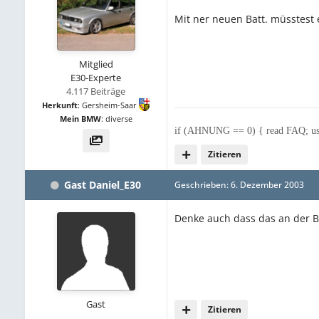
Mit ner neuen Batt. müsstest
Mitglied
E30-Experte
4.117 Beiträge
Herkunft
:
Gersheim-Saar
Mein BMW
:
diverse
if (AHNUNG == 0) { read FAQ; us
Zitieren
Gast Daniel_E30
Geschrieben:
6. Dezember 2003
Denke auch dass das an der Ba
Gast
Zitieren