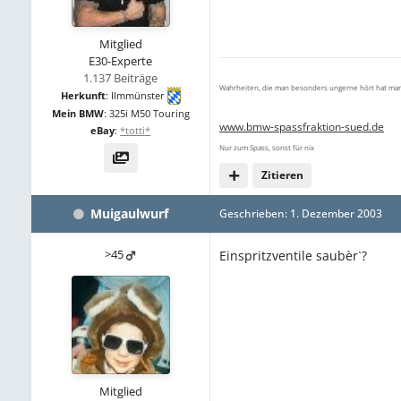
Mitglied
E30-Experte
1.137 Beiträge
Wahrheiten, die man besonders ungerne hört hat man
Herkunft
:
Ilmmünster
Mein BMW
:
325i M50 Touring
www.bmw-spassfraktion-sued.de
eBay
:
*totti*
Nur zum Spass, sonst für nix
Zitieren
Muigaulwurf
Geschrieben:
1. Dezember 2003
>45
Einspritzventile saubèr`?
Mitglied