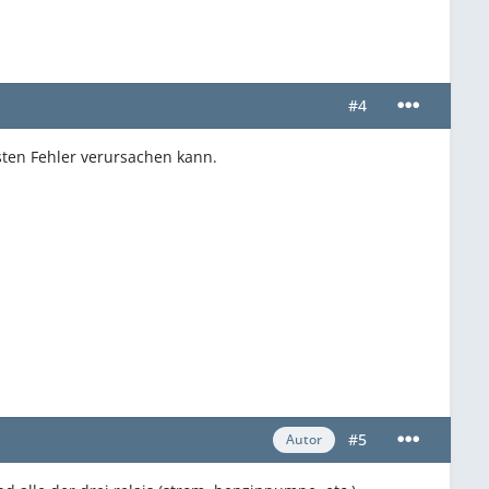
#4
sten Fehler verursachen kann.
#5
Autor