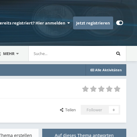
bereits registriert? Hier anmelden
Jetzt registrieren
MEHR
Alle Aktivitäten
Teilen
Follower
0
Thema erstellen
Auf dieses Thema antworten