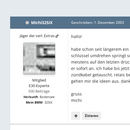
Michi325iX
Geschrieben:
1. Dezember 2003
Jäger der verl. Extras
hallo!
habe schon seit längerem ein 
schlüssel umdrehen springt s
meistens auf den letzten drück
er sofort an. ich habe bis jet
zündkabel getauscht, relais b
Mitglied
gehen mir die ideen aus. dan
E30-Experte
930 Beiträge
gruss
Herkunft
:
Bodensee
michi
Mein BMW
:
325iX
Zitieren