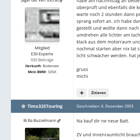
habe am nachmittag an beiden 
überprüft und ebenfalls die 
warte noch 2 stunden dann pr
sprang sofort an. ich habe d
gestellt und wollte dann nach
umdrehen alle lichter am tach
klack aus dem motorraum und s
Mitglied
nochmal starten aber nix tat 
E30-Experte
licht schwächer werden. hat
930 Beiträge
Herkunft
:
Bodensee
gruss
Mein BMW
:
325iX
michi
Zitieren
Timo325Touring
Geschrieben:
6. Dezember 2003
Bi Ba Buzzelmann
Na kauf dir ne neue Batt.
ZV und Innenraumlicht brauche