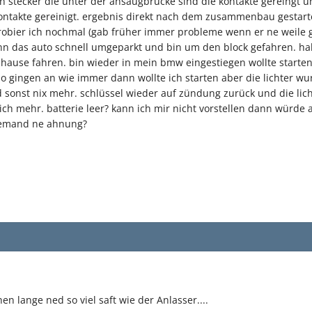
stecker die unter der ansaugbrücke sind die kontakte gereingt und
kontakte gereinigt. ergebnis direkt nach dem zusammenbau gestar
obier ich nochmal (gab früher immer probleme wenn er ne weile ge
ann das auto schnell umgeparkt und bin um den block gefahren. ha
 hause fahren. bin wieder in mein bmw eingestiegen wollte starte
o gingen an wie immer dann wollte ich starten aber die lichter w
onst nix mehr. schlüssel wieder auf zündung zurück und die lichte
sich mehr. batterie leer? kann ich mir nicht vorstellen dann würde
 jemand ne ahnung?
n lange ned so viel saft wie der Anlasser....