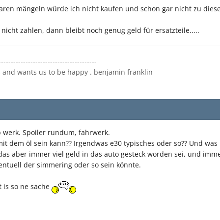
baren mängeln würde ich nicht kaufen und schon gar nicht zu dies
icht zahlen, dann bleibt noch genug geld für ersatzteile.....
----------------------------------------
us and wants us to be happy . benjamin franklin
ab werk. Spoiler rundum, fahrwerk.
mit dem öl sein kann?? Irgendwas e30 typisches oder so?? Und was
das aber immer viel geld in das auto gesteck worden sei, und imm
entuell der simmering oder so sein könnte.
t is so ne sache