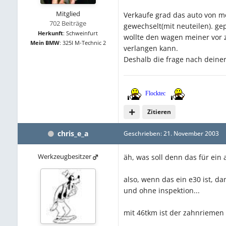
Mitglied
Verkaufe grad das auto von me
702 Beiträge
gewechselt(mit neuteilen). ge
Herkunft
:
Schweinfurt
wollte den wagen meiner vor z
Mein BMW
:
325I M-Technic 2
verlangen kann.
Deshalb die frage nach deine
Flocktec
Zitieren
chris_e_a
Geschrieben:
21. November 2003
Werkzeugbesitzer
äh, was soll denn das für ein 
also, wenn das ein e30 ist, 
und ohne inspektion...
mit 46tkm ist der zahnriemen 