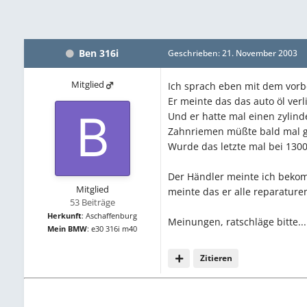
Ben 316i
Geschrieben:
21. November 2003
Mitglied
Ich sprach eben mit dem vorb
Er meinte das das auto öl verli
Und er hatte mal einen zylin
Zahnriemen müßte bald mal g
Wurde das letzte mal bei 130
Der Händler meinte ich bekom
Mitglied
meinte das er alle reparaturen 
53 Beiträge
Herkunft
:
Aschaffenburg
Meinungen, ratschläge bitte...
Mein BMW
:
e30 316i m40
Zitieren