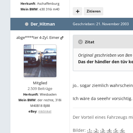
Herkunft
:
Aschaffenburg
Mein BMW
:
e30 316i m40
Zitieren
Der_Hitman
Geschrieben:
21. November 2003
abge****ter 4-Zyl. Eimer
Zitat
Original geschrieben von Ben
Das der händler den tüv k
Mitglied
jo.. sogar ziemlich wahrschein
2.509 Beiträge
Herkunft
:
Wiesbaden
Ich wäre da seeehr vorsichtig.
Mein BMW
:
der rechte, 318i
M40B18 BJ88
eBay
:
mklinkel
Der Vorteil eines Fahrzeugs m
Bilder:
-1-
-2-
-3-
-4-
-5-
-6-