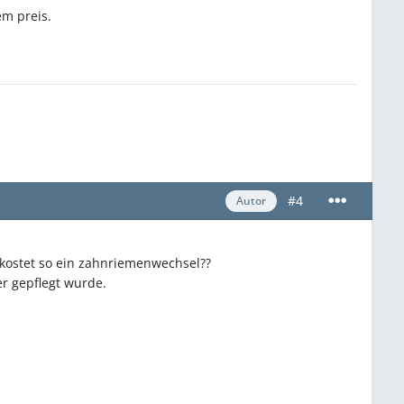
em preis.
#4
Autor
 kostet so ein zahnriemenwechsel??
er gepflegt wurde.