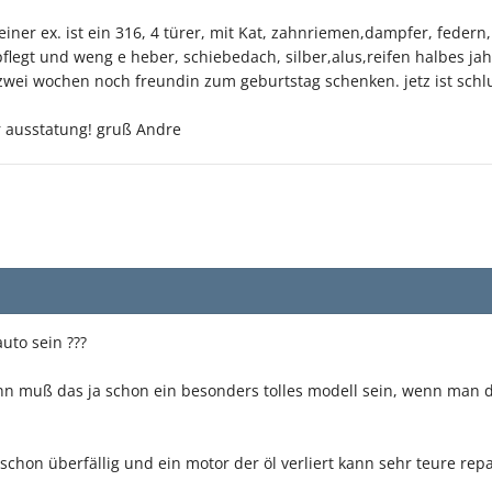
iner ex. ist ein 316, 4 türer, mit Kat, zahnriemen,dampfer, fede
pflegt und weng e heber, schiebedach, silber,alus,reifen halbes ja
wei wochen noch freundin zum geburtstag schenken. jetz ist schlu
r ausstatung! gruß Andre
auto sein ???
dann muß das ja schon ein besonders tolles modell sein, wenn man
schon überfällig und ein motor der öl verliert kann sehr teure rep