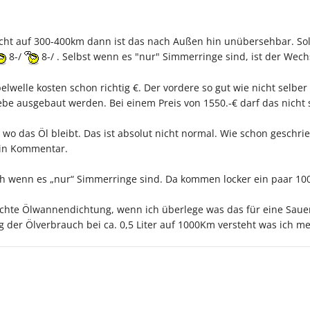
cht auf 300-400km dann ist das nach Außen hin unübersehbar. Soll
8-/
8-/ . Selbst wenn es "nur" Simmerringe sind, ist der Wech
lwelle kosten schon richtig €. Der vordere so gut wie nicht selbe
be ausgebaut werden. Bei einem Preis von 1550.-€ darf das nicht 
b wo das Öl bleibt. Das ist absolut nicht normal. Wie schon geschri
ein Kommentar.
hoch wenn es „nur“ Simmerringe sind. Da kommen locker ein paar 1
ichte Ölwannendichtung, wenn ich überlege was das für eine Saue
g der Ölverbrauch bei ca. 0,5 Liter auf 1000Km versteht was ich m