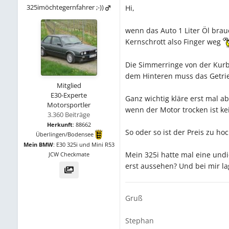
325imöchtegernfahrer ;-))
Hi,
wenn das Auto 1 Liter Öl brau
Kernschrott also Finger weg
Die Simmerringe von der Kurbe
dem Hinteren muss das Getrie
Mitglied
E30-Experte
Ganz wichtig kläre erst mal a
Motorsportler
wenn der Motor trocken ist k
3.360 Beiträge
Herkunft
:
88662
So oder so ist der Preis zu 
Überlingen/Bodensee
Mein BMW
:
E30 325i und Mini R53
Mein 325i hatte mal eine und
JCW Checkmate
erst aussehen? Und bei mir la
Gruß
Stephan