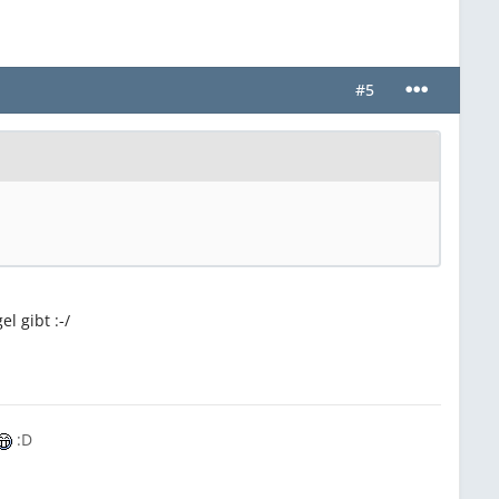
#5
l gibt :-/
:D