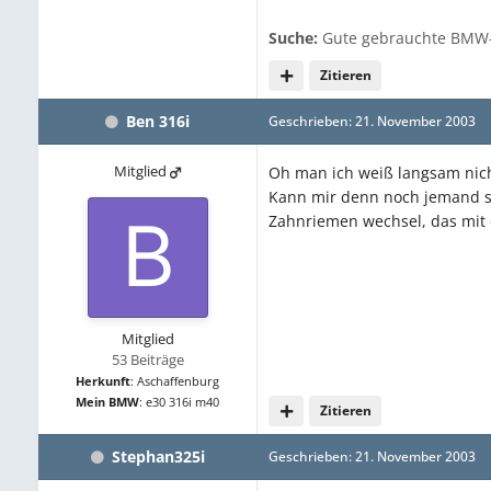
Suche:
Gute gebrauchte BMW-
Zitieren
Ben 316i
Geschrieben:
21. November 2003
Mitglied
Oh man ich weiß langsam nich
Kann mir denn noch jemand s
Zahnriemen wechsel, das mit d
Mitglied
53 Beiträge
Herkunft
:
Aschaffenburg
Mein BMW
:
e30 316i m40
Zitieren
Stephan325i
Geschrieben:
21. November 2003