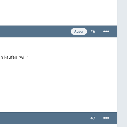
#6
Autor
h kaufen "will"
#7