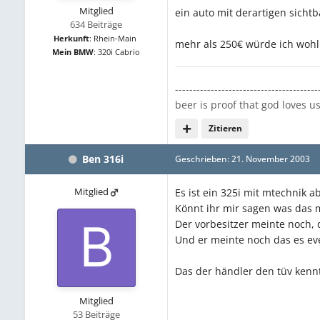
Mitglied
ein auto mit derartigen sicht
634 Beiträge
Herkunft
:
Rhein-Main
mehr als 250€ würde ich wohl n
Mein BMW
:
320i Cabrio
----------------------------------------
beer is proof that god loves 
Zitieren
Ben 316i
Geschrieben:
21. November 2003
Mitglied
Es ist ein 325i mit mtechnik 
Könnt ihr mir sagen was das 
Der vorbesitzer meinte noch, 
Und er meinte noch das es ev
Das der händler den tüv kenn
Mitglied
53 Beiträge