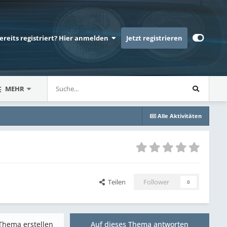
bereits registriert? Hier anmelden
Jetzt registrieren
MEHR
Alle Aktivitäten
Teilen
Follower
0
Thema erstellen
Auf dieses Thema antworten