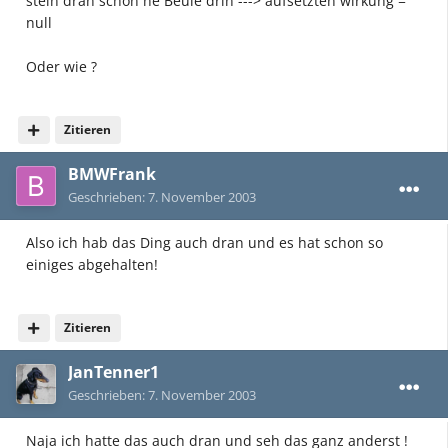
stein dran schon ne Beule drin ---> aufsetzten wirkung =
null
Oder wie ?
Zitieren
BMWFrank
Geschrieben:
7. November 2003
Also ich hab das Ding auch dran und es hat schon so
einiges abgehalten!
Zitieren
JanTenner1
Geschrieben:
7. November 2003
Naja ich hatte das auch dran und seh das ganz anderst !