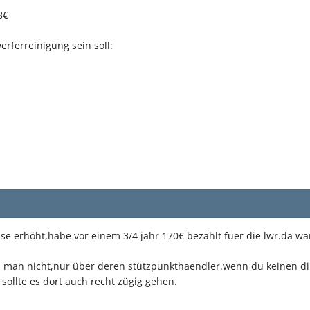
8€
ferreinigung sein soll:
se erhöht,habe vor einem 3/4 jahr 170€ bezahlt fuer die lwr.da war
nn man nicht,nur über deren stützpunkthaendler.wenn du keinen direk
sollte es dort auch recht zügig gehen.