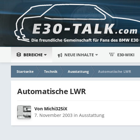
BEREICHE
NEUE INHALTE
E30-WIKI
Startseite
Technik
Ausstattung
Automatische LWR
Automatische LWR
Von
Michi325iX
7. November 2003
in
Ausstattung