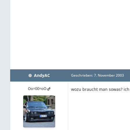
AndyAC
Geschrieben:
7. November 2003
Oo=00=oO
wozu braucht man sowas? ich 