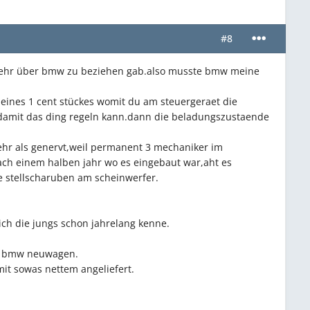
#8
t mehr über bmw zu beziehen gab.also musste bmw meine
ines 1 cent stückes womit du am steuergeraet die
 damit das ding regeln kann.dann die beladungszustaende
mehr als genervt,weil permanent 3 mechaniker im
nach einem halben jahr wo es eingebaut war,aht es
e stellscharuben am scheinwerfer.
ich die jungs schon jahrelang kenne.
nes bmw neuwagen.
t sowas nettem angeliefert.