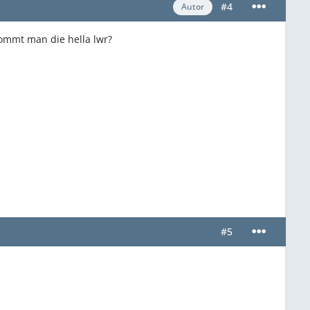
#4
Autor
ommt man die hella lwr?
#5