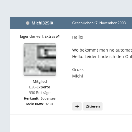
Michi325iX
Geschrieben:
7. November 2003
Jäger der verl. Extras
Hallo!
Wo bekommt man ne automatisc
Hella. Leider finde ich den O
Gruss
Michi
Mitglied
E30-Experte
930 Beiträge
Herkunft
:
Bodensee
Mein BMW
:
325iX
Zitieren