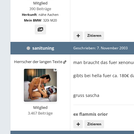
Mitglied
390 Beiträge
Herkunft
:
nähe Aachen
Mein BMW
:
320i M20
Zitieren
sanituning
Geschrieben:
7. November 2003
Herrscher der langen Texte
man braucht das fuer xenonum
gibts bei hella fuer ca. 180€ d
gruss sascha
Mitglied
3.467 Beiträge
ex flammis orior
Zitieren