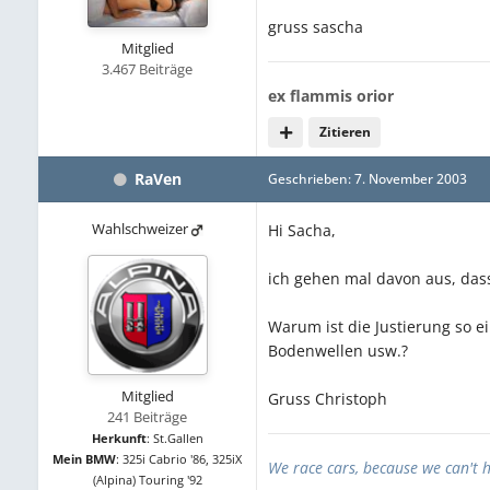
gruss sascha
Mitglied
3.467 Beiträge
ex flammis orior
Zitieren
RaVen
Geschrieben:
7. November 2003
Wahlschweizer
Hi Sacha,
ich gehen mal davon aus, dass
Warum ist die Justierung so ei
Bodenwellen usw.?
Mitglied
Gruss Christoph
241 Beiträge
Herkunft
:
St.Gallen
Mein BMW
:
325i Cabrio '86, 325iX
We race cars, because we can't 
(Alpina) Touring '92