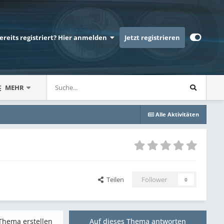
bereits registriert? Hier anmelden
Jetzt registrieren
MEHR
Alle Aktivitäten
Teilen
Follower
0
Thema erstellen
Auf dieses Thema antworten