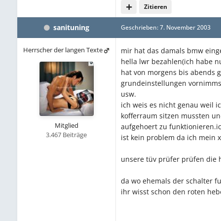
Zitieren
sanituning
Geschrieben:
7. November 2003
Herrscher der langen Texte
mir hat das damals bmw einge
hella lwr bezahlen(ich habe n
hat von morgens bis abends g
grundeinstellungen vornimmst
usw.
ich weis es nicht genau weil
kofferraum sitzen mussten und
Mitglied
aufgehoert zu funktionieren.
3.467 Beiträge
ist kein problem da ich mein
unsere tüv prüfer prüfen die 
da wo ehemals der schalter fu
ihr wisst schon den roten he