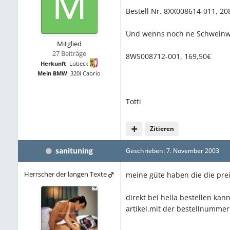
Bestell Nr. 8XX008614-011, 20
Und wenns noch ne Schweinwer
Mitglied
27 Beiträge
8WS008712-001, 169,50€
Herkunft
:
Lübeck
Mein BMW
:
320i Cabrio
Totti
Zitieren
sanituning
Geschrieben:
7. November 2003
Herrscher der langen Texte
meine güte haben die die prei
direkt bei hella bestellen ka
artikel.mit der bestellnummer 