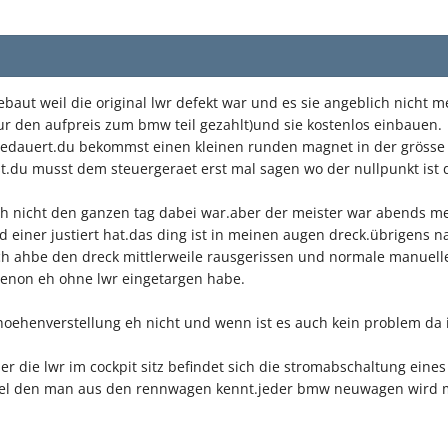
baut weil die original lwr defekt war und es sie angeblich nich
ur den aufpreis zum bmw teil gezahlt)und sie kostenlos einbauen.
edauert.du bekommst einen kleinen runden magnet in der grösse e
.du musst dem steuergeraet erst mal sagen wo der nullpunkt ist
 ich nicht den ganzen tag dabei war.aber der meister war abends 
 einer justiert hat.das ding ist in meinen augen dreck.übrigens 
ich ahbe den dreck mittlerweile rausgerissen und normale manuell
 xenon eh ohne lwr eingetargen habe.
hoehenverstellung eh nicht und wenn ist es auch kein problem da 
er die lwr im cockpit sitz befindet sich die stromabschaltung ei
bel den man aus den rennwagen kennt.jeder bmw neuwagen wird mi