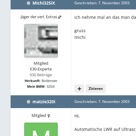
Michi325iX
Geschrieben:
7. November 2003
Jäger der verl. Extras
ich nehme mal an das man das
gruss
michi
Mitglied
E30-Experte
930 Beiträge
Herkunft
:
Bodensee
Mein BMW
:
325iX
Zitieren
matzie320i
Geschrieben:
7. November 2003
Mitglied
Hi,
Automatische LWR auf Ultrasch