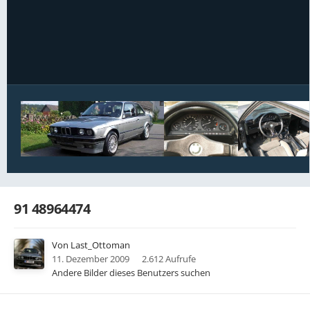
Bildwerkzeuge
91 48964474
Von
Last_Ottoman
11. Dezember 2009
2.612 Aufrufe
Andere Bilder dieses Benutzers suchen