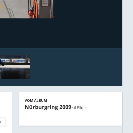
Bildwerkzeuge
VOM ALBUM
Nürburgring 2009
· 6 Bilder
0