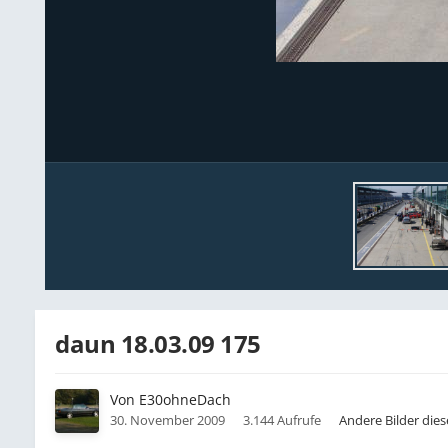
daun 18.03.09 175
Von
E30ohneDach
30. November 2009
3.144 Aufrufe
Andere Bilder die