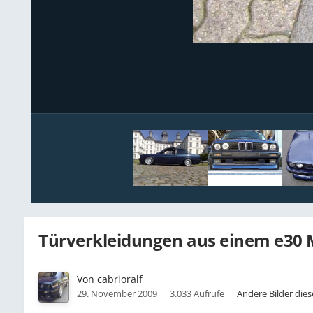
Türverkleidungen aus einem e30 M
Von
cabrioralf
29. November 2009
3.033 Aufrufe
Andere Bilder die