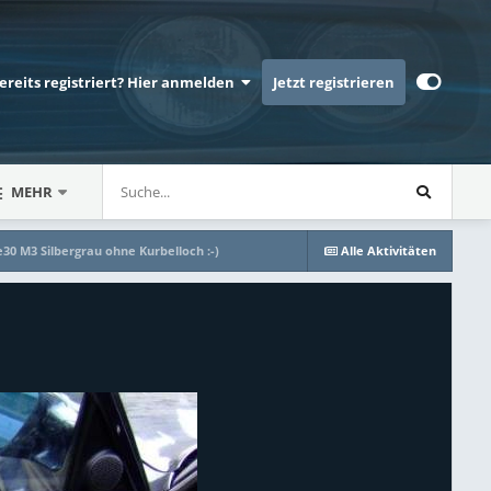
bereits registriert? Hier anmelden
Jetzt registrieren
MEHR
30 M3 Silbergrau ohne Kurbelloch :-)
Alle Aktivitäten