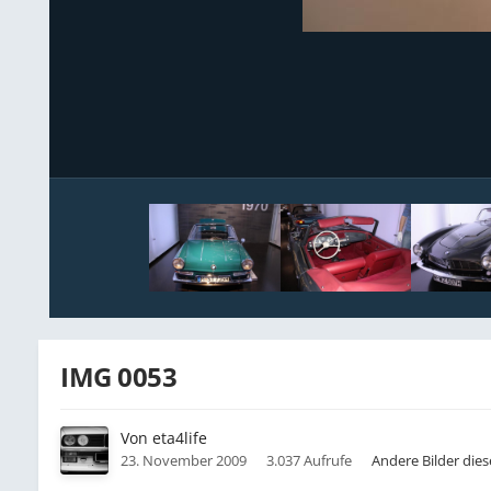
IMG 0053
Von
eta4life
23. November 2009
3.037 Aufrufe
Andere Bilder die