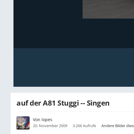
auf der A81 Stuggi -- Singen
Von
lopes
20. November 2009
3.266 Aufrufe
Andere Bilder die