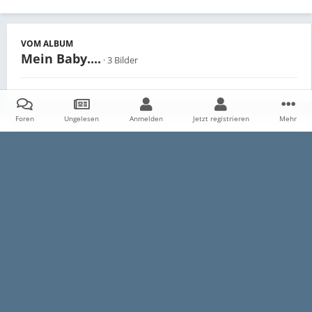
VOM ALBUM
Mein Baby....
· 3 Bilder
Foren
Ungelesen
Anmelden
Jetzt registrieren
Mehr
Teilen
Follower
0
Startseite
Galerie
Persönliche Alben
Mein Baby....
Foto00
Datenschutzerklärung
Impressum
Kontakt
Cookies
E30-Talk.com