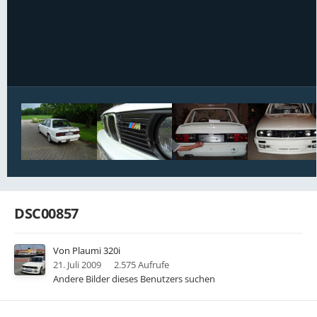
Bildwerkzeuge
DSC00857
Von
Plaumi 320i
21. Juli 2009
2.575 Aufrufe
Andere Bilder dieses Benutzers suchen