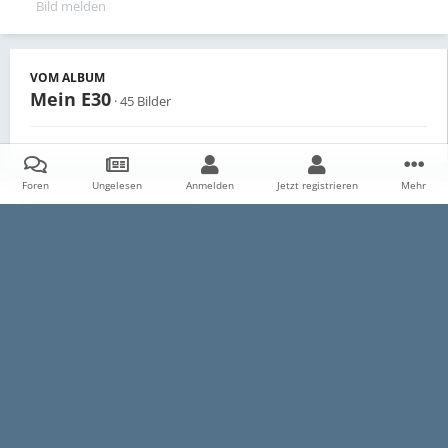
Bild melden
VOM ALBUM
Mein E30
· 45 Bilder
Foren
Ungelesen
Anmelden
Jetzt registrieren
Mehr
Teilen
Follower
0
Startseite
Galerie
Persönliche Alben
Mein E30
P1020693
Datenschutzerklärung
Impressum
Kontakt
Cookies
E30-Talk.com