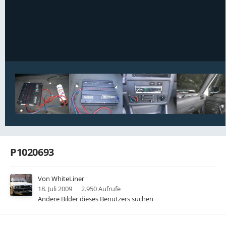
Bildwerkzeuge
P1020693
Von
WhiteLiner
18. Juli 2009
2.950 Aufrufe
Andere Bilder dieses Benutzers suchen