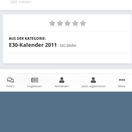
Bild melden
AUS DER KATEGORIE:
E30-Kalender 2011
· 332 Bilder
Teilen
Follower
0
Foren
Ungelesen
Anmelden
Jetzt registrieren
Mehr
Es sind keine Kommentare vorhanden.
Startseite
Galerie
E30
Archiv
Wahlen zum E30-Kalender
Datenschutzerklärung
Impressum
Kontakt
Cookies