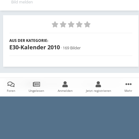
Bild melden
AUS DER KATEGORIE:
E30-Kalender 2010
· 169 Bilder
Teilen
Follower
0
Foren
Ungelesen
Anmelden
Jetzt registrieren
Mehr
Es sind keine Kommentare vorhanden.
Startseite
Galerie
E30
Archiv
Wahlen zum E30-Kalender
Datenschutzerklärung
Impressum
Kontakt
Cookies