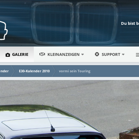
Du bist 
GALERIE
KLEINANZEIGEN
SUPPORT
ender
E30-Kalender 2010
vormi sein Touring