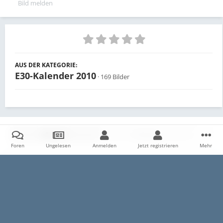
Bild melden
AUS DER KATEGORIE:
E30-Kalender 2010
· 169 Bilder
Teilen
Follower
0
Foren
Ungelesen
Anmelden
Jetzt registrieren
Mehr
Es sind keine Kommentare vorhanden.
Startseite
Galerie
E30
Archiv
Wahlen zum E30-Kalender
Datenschutzerklärung
Impressum
Kontakt
Cookies