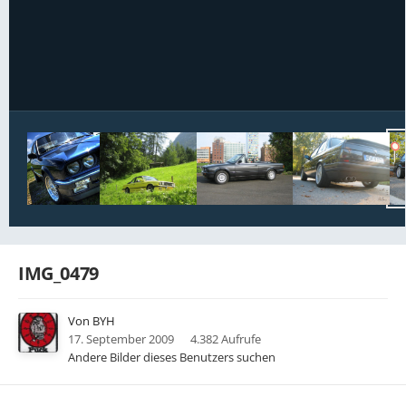
Bildwerkzeuge
IMG_0479
Von
BYH
17. September 2009
4.382 Aufrufe
Andere Bilder dieses Benutzers suchen