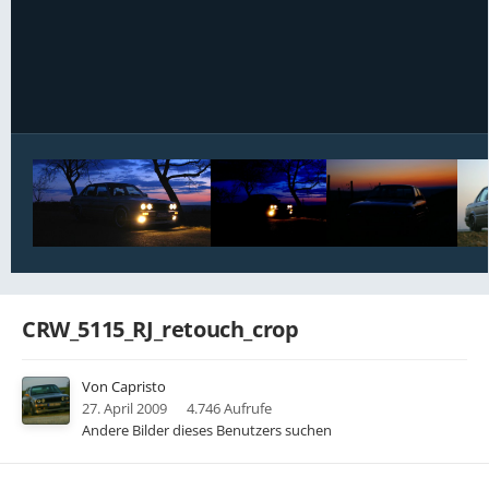
Bildwerkzeuge
CRW_5115_RJ_retouch_crop
Von
Capristo
27. April 2009
4.746 Aufrufe
Andere Bilder dieses Benutzers suchen