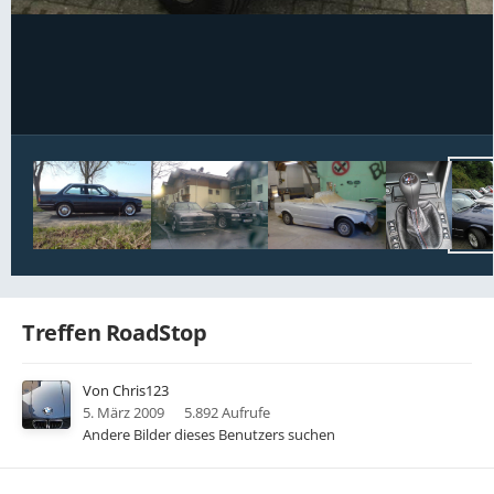
Bildwerkzeuge
Treffen RoadStop
Von
Chris123
5. März 2009
5.892 Aufrufe
Andere Bilder dieses Benutzers suchen