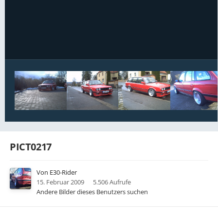
Bildwerkzeuge
PICT0217
Von
E30-Rider
15. Februar 2009
5.506 Aufrufe
Andere Bilder dieses Benutzers suchen