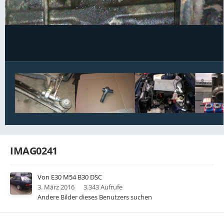
Bildwerkzeuge
IMAG0241
Von
E30 M54 B30 DSC
3. März 2016
3.343 Aufrufe
Andere Bilder dieses Benutzers suchen