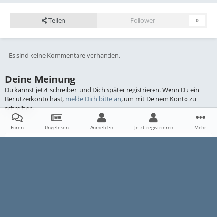
Teilen
Follower
0
Es sind keine Kommentare vorhanden.
Deine Meinung
Du kannst jetzt schreiben und Dich später registrieren. Wenn Du ein
Benutzerkonto hast,
melde Dich bitte an
, um mit Deinem Konto zu
schreiben.
Foren
Ungelesen
Anmelden
Jetzt registrieren
Mehr
Kommentar schreiben...
Startseite
Galerie
E30
Archiv
Ältere Bilder
VFL allg
Datenschutzerklärung
Impressum
Kontakt
Cookies
E30-Talk.com