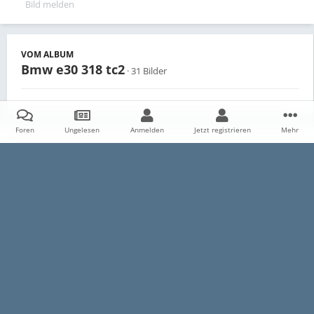
Bild melden
VOM ALBUM
Bmw e30 318 tc2
· 31 Bilder
Foren
Ungelesen
Anmelden
Jetzt registrieren
Mehr
Teilen
Follower
0
Startseite
Galerie
Persönliche Alben
Bmw e30 318 tc2
201
Datenschutzerklärung
Impressum
Kontakt
Cookies
E30-Talk.com