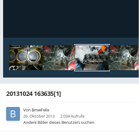
Bildwerkzeuge
20131024 163635[1]
Von
BmwFelix
26. Oktober 2013
2.034 Aufrufe
Andere Bilder dieses Benutzers suchen