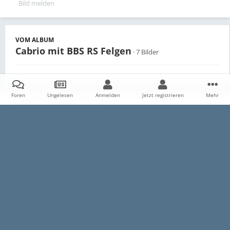
Bild melden
VOM ALBUM
Cabrio mit BBS RS Felgen
· 7 Bilder
Foren
Ungelesen
Anmelden
Jetzt registrieren
Mehr
Teilen
Follower
0
Startseite
Galerie
Persönliche Alben
Cabrio mit BBS RS Felgen
Datenschutzerklärung
Impressum
Kontakt
Cookies
E30-Talk.com