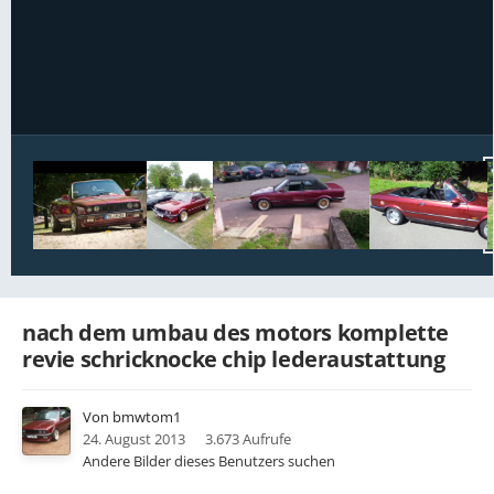
Bildwerkzeuge
nach dem umbau des motors komplette
revie schricknocke chip lederaustattung
Von
bmwtom1
24. August 2013
3.673 Aufrufe
Andere Bilder dieses Benutzers suchen