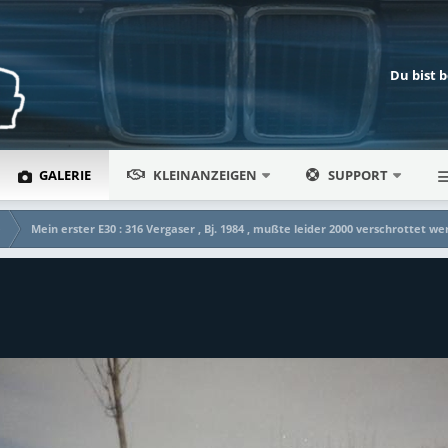
Du bist 
GALERIE
KLEINANZEIGEN
SUPPORT
e
Mein erster E30 : 316 Vergaser , Bj. 1984 , mußte leider 2000 verschrottet we