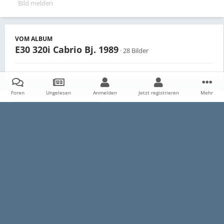
Bild melden
VOM ALBUM
E30 320i Cabrio Bj. 1989
· 28 Bilder
Foren
Ungelesen
Anmelden
Jetzt registrieren
Mehr
Teilen
Follower
0
Startseite
Galerie
Persönliche Alben
E30 320i Cabrio Bj. 1989
Datenschutzerklärung
Impressum
Kontakt
Cookies
E30-Talk.com