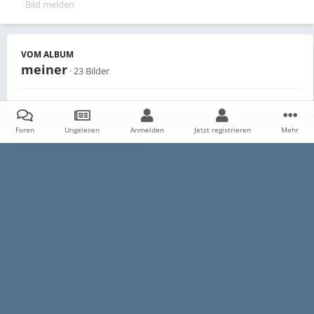
Bild melden
VOM ALBUM
meiner
· 23 Bilder
Foren
Ungelesen
Anmelden
Jetzt registrieren
Mehr
Teilen
Follower
0
Startseite
Galerie
Persönliche Alben
meiner
Ventil1
Datenschutzerklärung
Impressum
Kontakt
Cookies
E30-Talk.com