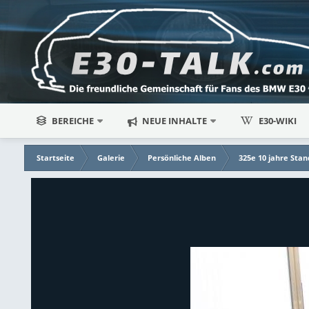
BEREICHE
NEUE INHALTE
E30-WIKI
Startseite
Galerie
Persönliche Alben
325e 10 jahre Stan