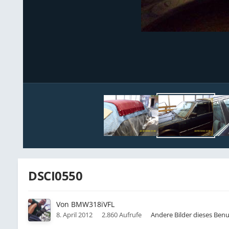
DSCI0550
Von
BMW318iVFL
8. April 2012
2.860 Aufrufe
Andere Bilder dieses Ben