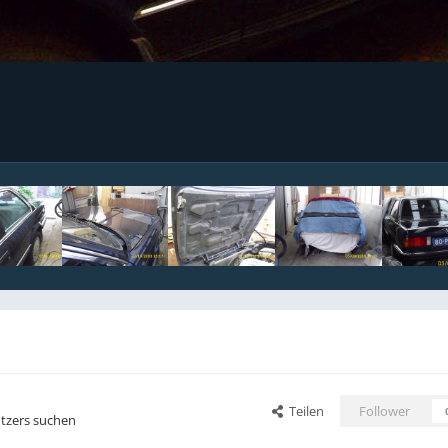
Teilen
Follower
utzers suchen