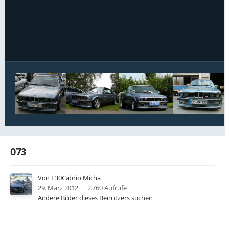
Bildwerkzeuge
073
Von
E30Cabrio Micha
29. März 2012
2.760 Aufrufe
Andere Bilder dieses Benutzers suchen